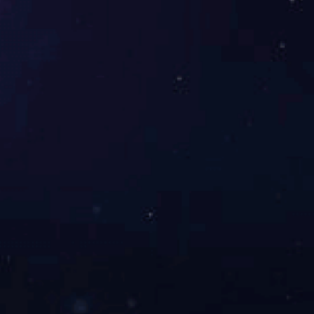
姓名
邮箱
电话