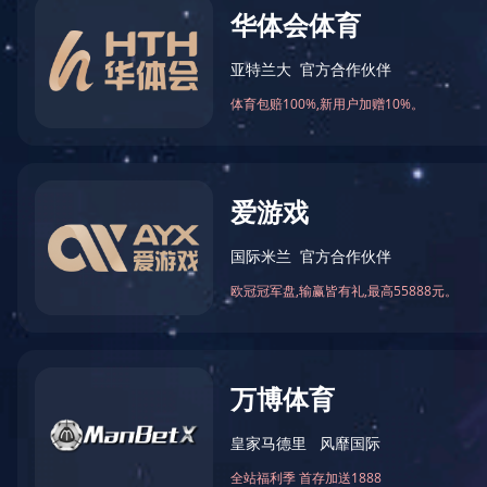
设备展示
返回
纸箱印刷设备展示
皇冠澳门官网(中国)官方网站 设备展示
物流系统展示
仓库展示
客户服务
返回
服务流程
服务保障
客户反馈
皇冠澳门官网(中国)官方网站
返回
招聘岗位
联系方式
经营范围
皇冠澳门官网(中国)官方网站
纸箱
印刷