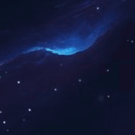
DSC_0294