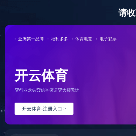
首页
关于我们
返回
公司简介
发展历程
企业文化
企业资质
组织架构
未来展望
新闻资讯
返回
公司新闻
行业资讯
经营范围
返回
皇冠澳门官网(中国)官方网站
纸箱
印刷
纸品