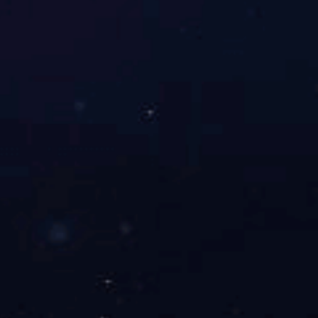
联系方式
CONTACT US
姓名
邮箱
皇冠澳门官网(中国)官方网
站
电话
前台电话：0769-81310368
内容
传真：0769-81310080
邮编：523200
网址：sheilalussier.com
联系地址：东莞市望牛墩镇芙
蓉沙工业区
*
提交