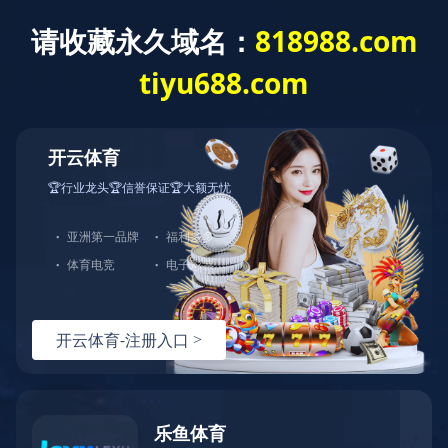
首页
关于我们
返回
公司简介
发展历程
企业文化
企业资质
组织架构
未来展望
新闻资讯
返回
公司新闻
行业资讯
经营范围
返回
皇冠澳门官网(中国)官方网站
纸箱
印刷
纸品