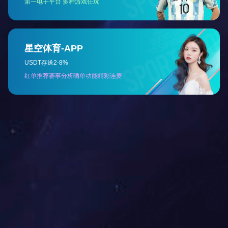
查看更多
皇冠澳门官网(中国)官
02
方网站
【公司新闻】
皇冠澳门官网(中
2017-09-04
国)官方网站
皇冠澳门官网(中国)官方网站
皇冠澳门官网(中国)官方
皇冠澳门官网(中国)官方网站
网站 皇冠澳门官网(中国)
皇冠澳门官网(中国)官方网站
官方网站 皇冠澳门官网
皇冠澳门官网(中国)官方网站
(中国)官方网站 皇冠澳门
查看更多
官网(中国)官方网站 皇冠
03
澳门官网(中国)官方网站
【公司新闻】
皇冠澳门官网(中
国)官方网站
查看详情+
皇冠澳门官网(中国)官方网站
皇冠澳门官网(中国)官方网站
皇冠澳门官网(中国)官方网站
皇冠澳门官网(中国)官方网站
皇冠澳门官网(中国)官方网站
会...
查看更多