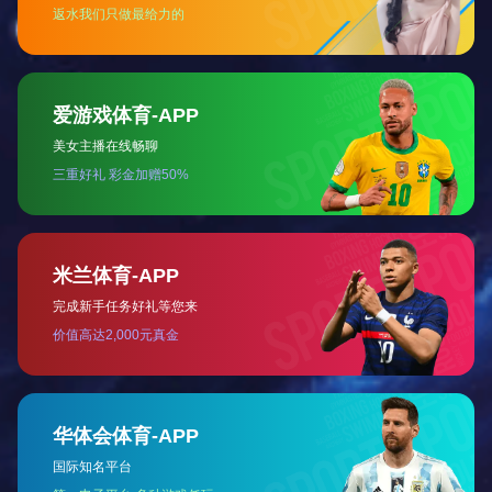
01
【公司新闻】
皇冠澳门官网(中
国)官方网站
皇冠澳门官网(中国)官方网站
皇冠澳门官网(中国)官方网站
皇冠澳门官网(中国)官方网站
皇冠澳门官网(中国)官方网站
皇冠澳门官网(中国)官方网站