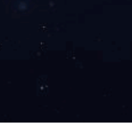
姓名
邮箱
皇冠澳门官网(中国)官方网
站
电话
前台电话：0769-81310368
内容
传真：0769-81310080
邮编：523200
网址：sheilalussier.com
联系地址：东莞市望牛墩镇芙
蓉沙工业区
*
提交
皇冠澳门官网(中国)官方网站 版权所有
TOP
0769-81310368