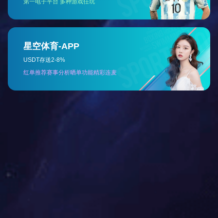
展望
随着社会经济的
发展，我国箱板瓦楞
纸包装行业迅猛发
展，飞耀工业园，飞
易达工业园专业从事
瓦楞纸箱、皇冠澳门
官网(中国)官方网站
及缓冲包装材料的研
发、设计、生产和销
售的大型企业。箱板
瓦楞纸包装行业作为
典型的中游行业，以
上游造纸（玖龙纸
业、理文纸业）企业
生产的箱板瓦楞纸原
纸作为原材料，将瓦
楞纸箱产成品提供给