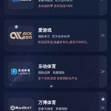
皇冠澳门官网(中
国)官方网站 成立2016
年04月29日。坐落于东
莞市望牛墩镇芙蓉沙飞
易达工业园，占地面积
10万余平方。专注生
产、销售：纸箱、皇冠
澳门官网(中国)官方网
站 、纸盒、纸制品；
包装装潢印刷品印刷、
货物进出口、技术进出
口。
公司采用先进的技
术以及环保材料，不断
推进适应市场的新产
品。公司在原材料采
购、生产控制、成品检
验、售后服务包装需求